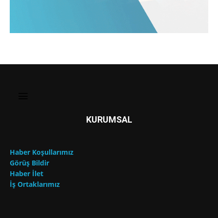
KURUMSAL
Haber Koşullarımız
Görüş Bildir
Haber İlet
İş Ortaklarımız