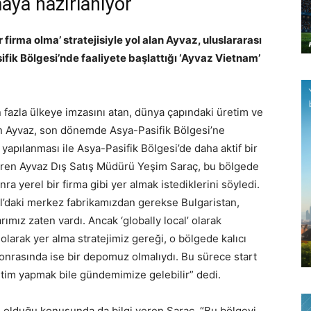
aya hazırlanıyor
 firma olma’ stratejisiyle yol alan Ayvaz, uluslararası
ifik Bölgesi’nde faaliyete başlattığı ‘Ayvaz Vietnam’
 fazla ülkeye imzasını atan, dünya çapındaki üretim ve
en Ayvaz, son dönemde Asya-Pasifik Bölgesi’ne
yapılanması ile Asya-Pasifik Bölgesi’de daha aktif bir
i veren Ayvaz Dış Satış Müdürü Yeşim Saraç, bu bölgede
ra yerel bir firma gibi yer almak istediklerini söyledi.
l’daki merkez fabrikamızdan gerekse Bulgaristan,
rımız zaten vardı. Ancak ‘globally local’ olarak
 olarak yer alma stratejimiz gereği, o bölgede kalıcı
 sonrasında ise bir depomuz olmalıydı. Bu sürece start
etim yapmak bile gündemimize gelebilir” dedi.
 olduğu konusunda da bilgi veren Saraç, “Bu bölgeyi