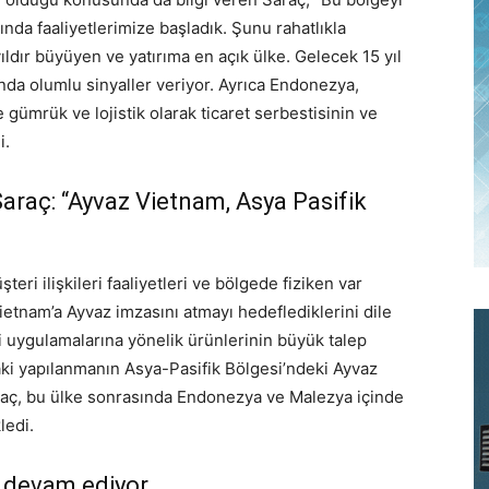
ında faaliyetlerimize başladık. Şunu rahatlıkla
ıldır büyüyen ve yatırıma en açık ülke. Gelecek 15 yıl
da olumlu sinyaller veriyor. Ayrıca Endonezya,
 gümrük ve lojistik olarak ticaret serbestisinin ve
i.
araç: “Ayvaz Vietnam, Asya Pasifik
eri ilişkileri faaliyetleri ve bölgede fiziken var
 Vietnam’a Ayvaz imzasını atmayı hedeflediklerini dile
ji uygulamalarına yönelik ürünlerinin büyük talep
aki yapılanmanın Asya-Pasifik Bölgesi’ndeki Ayvaz
Saraç, bu ülke sonrasında Endonezya ve Malezya içinde
ledi.
 devam ediyor