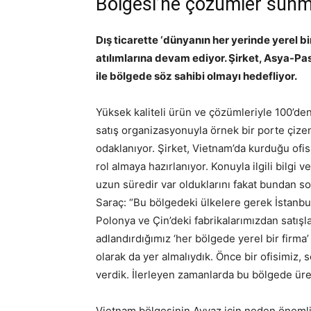
Bölgesi’ne çözümler sunm
Dış ticarette ‘dünyanın her yerinde yerel bir
atılımlarına devam ediyor. Şirket, Asya-Pas
ile bölgede söz sahibi olmayı hedefliyor.
Yüksek kaliteli ürün ve çözümleriyle 100’den
satış organizasyonuyla örnek bir porte çiz
odaklanıyor. Şirket, Vietnam’da kurduğu ofis 
rol almaya hazırlanıyor. Konuyla ilgili bilg
uzun süredir var olduklarını fakat bundan son
Saraç: “Bu bölgedeki ülkelere gerek İstanbu
Polonya ve Çin’deki fabrikalarımızdan satışla
adlandırdığımız ‘her bölgede yerel bir firma’
olarak da yer almalıydık. Önce bir ofisimiz,
verdik. İlerleyen zamanlarda bu bölgede ür
Vietnam bölgesinin Ayvaz için neden önemli