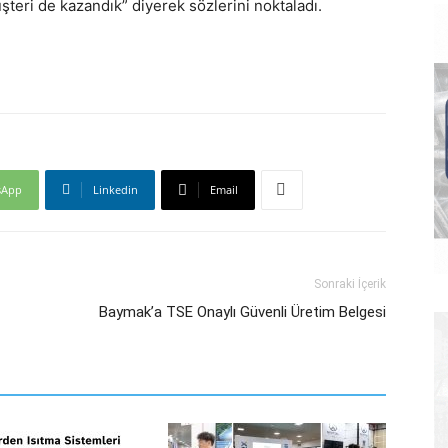
teri de kazandık” diyerek sözlerini noktaladı.
sApp
Linkedin
Email
Sonraki İçerik
Baymak’a TSE Onaylı Güvenli Üretim Belgesi