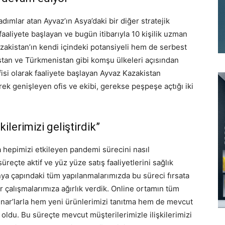
adımlar atan Ayvaz’ın Asya’daki bir diğer stratejik
aliyete başlayan ve bugün itibarıyla 10 kişilik uzman
azakistan’ın kendi içindeki potansiyeli hem de serbest
stan ve Türkmenistan gibi komşu ülkeleri açısından
isi olarak faaliyete başlayan Ayvaz Kazakistan
gerek genişleyen ofis ve ekibi, gerekse peşpeşe açtığı iki
ilerimizi geliştirdik”
ıra hepimizi etkileyen pandemi sürecini nasıl
üreçte aktif ve yüz yüze satış faaliyetlerini sağlık
nya çapındaki tüm yapılanmalarımızda bu süreci fırsata
r çalışmalarımıza ağırlık verdik. Online ortamın tüm
inar’larla hem yeni ürünlerimizi tanıtma hem de mevcut
 oldu. Bu süreçte mevcut müşterilerimizle ilişkilerimizi