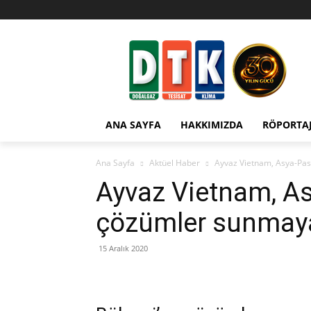
ANA SAYFA
HAKKIMIZDA
RÖPORTA
Ana Sayfa
Aktüel Haber
Ayvaz Vietnam, Asya-Pasi
Ayvaz Vietnam, As
çözümler sunmaya
15 Aralık 2020