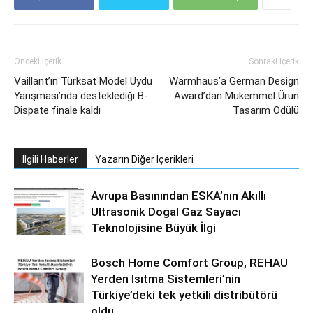
Önceki İçerik
Sonraki İçerik
Vaillant’ın Türksat Model Uydu
Warmhaus’a German Design
Yarışması’nda desteklediği B-
Award’dan Mükemmel Ürün
Dispate finale kaldı
Tasarım Ödülü
İlgili Haberler
Yazarın Diğer İçerikleri
Avrupa Basınından ESKA’nın Akıllı
Ultrasonik Doğal Gaz Sayacı
Teknolojisine Büyük İlgi
Bosch Home Comfort Group, REHAU
Yerden Isıtma Sistemleri’nin
Türkiye’deki tek yetkili distribütörü
oldu