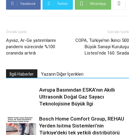
Facebook
Twitter
WhatsApp
Önceki İçerik
Sonraki İçerik
Ayvaz, Ar-Ge yatırımlarını
COPA, Türkiye’nin İkinci 500
pandemi sürecinde %100
Büyük Sanayi Kuruluşu
oranında artırdı
Listesi’nde 160. Sırada
İlgili Haberler
Yazarın Diğer İçerikleri
Avrupa Basınından ESKA’nın Akıllı
Ultrasonik Doğal Gaz Sayacı
Teknolojisine Büyük İlgi
Bosch Home Comfort Group, REHAU
Yerden Isıtma Sistemleri’nin
Türkiye’deki tek yetkili distribütörü