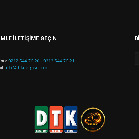
İMLE İLETİŞİME GEÇİN
B
fon:
0212 544 76 20
-
0212 544 76 21
il:
dtk@dtkdergisi.com