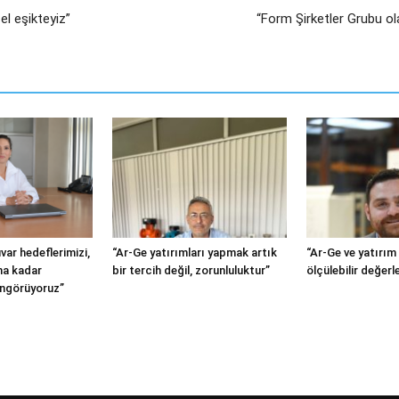
el eşikteyiz”
“Form Şirketler Grubu o
var hedeflerimizi,
“Ar-Ge yatırımları yapmak artık
“Ar-Ge ve yatırım
ına kadar
bir tercih değil, zorunluluktur”
ölçülebilir değerl
ngörüyoruz”