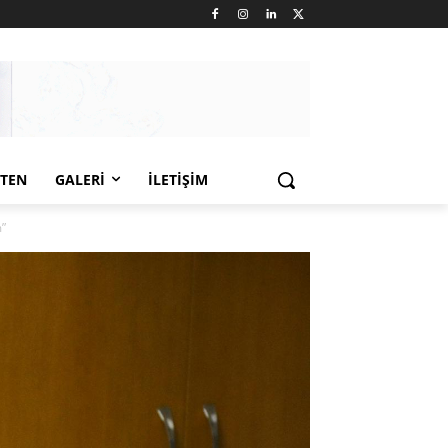
LTEN
GALERI
İLETIŞIM
m”