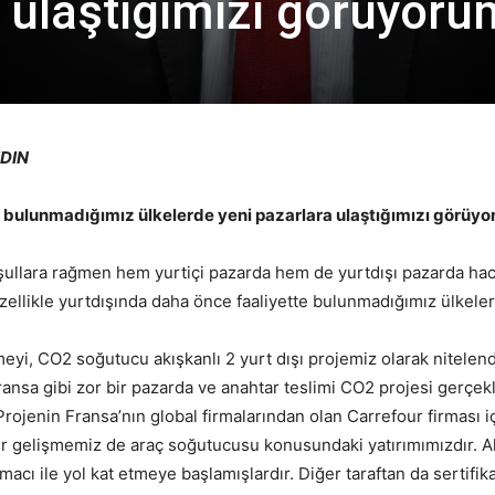
a ulaştığımızı görüyoru
YDIN
e bulunmadığımız ülkelerde yeni pazarlara ulaştığımızı görüy
oşullara rağmen hem yurtiçi pazarda hem de yurtdışı pazarda hac
zellikle yurtdışında daha önce faaliyette bulunmadığımız ülkele
meyi, CO2 soğutucu akışkanlı 2 yurt dışı projemiz olarak nitelend
Fransa gibi zor bir pazarda ve anahtar teslimi CO2 projesi gerçek
. Projenin Fransa’nın global firmalarından olan Carrefour firması i
er gelişmemiz de araç soğutucusu konusundaki yatırımımızdır. A
acı ile yol kat etmeye başlamışlardır. Diğer taraftan da sertifik