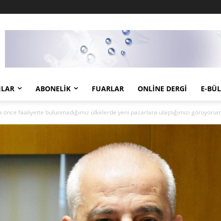
JLAR
ABONELIK
FUARLAR
ONLINE DERGI
E-BÜ
ha önce faaliyette bulunmadığımız ülkelerde yeni pazarlara ulaştığımızı görüyoru